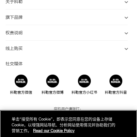
关于科勒
旗下品牌
权责说明
线上购买
社交媒体
科勒官方微信
科勒官方微博
科勒官方小红书
科勒官方抖音
座机用户请拨打：
800-820-2628
单击“接受所有 Cookie”，即表示您同意在您的设备上存储
Cookie，以增强网站导航、分析网站使用情况并协助我们的
手机用户请拨打：
营销工作。
Read our Cookie Policy
400-820-2628