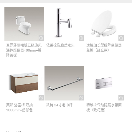
圣罗莎丽裙版五级旋风
依莱梳洗脸盆龙头
逸格加长型缓降坐便器
连体座便器400mm–缓
盖板（舒立款）
降盖板
芙彩 浴室柜 双抽
凯诗 24寸毛巾杆​
黎维拉气动隐藏水箱面
1000mm–奶咖色
板（致巧版）