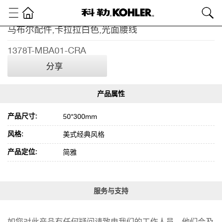
马布尔配件,卡拉拉白色,光面腰线
卫
浴
1378T-MBA01-CRA
产
品
分享
瓷
砖
石
材
产品尺寸:
50*300mm
瓷
砖
风格:
美式经典风格
马
布
产品定位:
简雅
尔
配
件,
服务与支持
卡
拉
拉
如您对此产品有任何疑问请致电我们的工作人员，他们会及