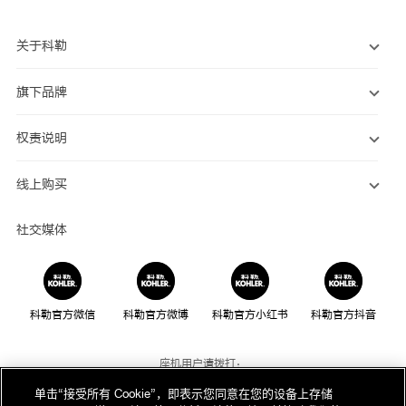
关于科勒
旗下品牌
权责说明
线上购买
社交媒体
科勒官方微信
科勒官方微博
科勒官方小红书
科勒官方抖音
座机用户请拨打：
800-820-2628
单击“接受所有 Cookie”，即表示您同意在您的设备上存储