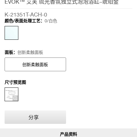
EVOK™ 艾芙 琉光香氛独立式泡泡浴缸–琥珀金
金
K-21351T-ACH-0
颜色/表面处理工艺：
0/白色
面板：
创新柔触面板
创新柔触面板
尺寸预览图
分享