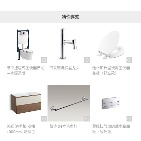
猜你喜欢
维亚挂墙式坐便器自动
依莱梳洗脸盆龙头
逸格加长型缓降坐便器
冲水暖逸版
盖板（舒立款）
芙彩 浴室柜 双抽
凯诗 24寸毛巾杆​
黎维拉气动隐藏水箱面
1000mm–奶咖色
板（致巧版）