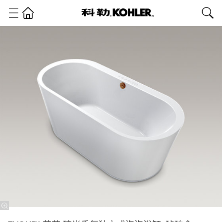
卫
浴
产
品
浴
缸
按
摩
浴
缸
系
列
EVOK™
艾芙 琉
光香氛
独立式
泡泡浴
缸–琥珀