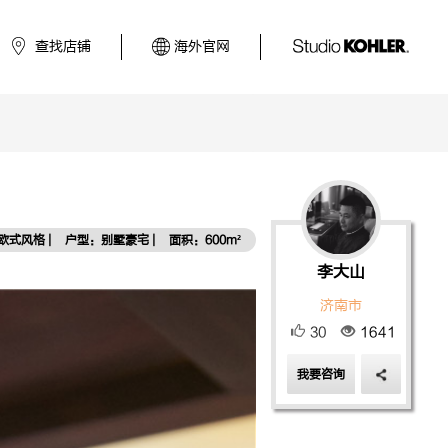
查找店铺
海外官网
欧式风格 |
户型：别墅豪宅 |
面积：600m²
李大山
济南市
30
1641
我要咨询