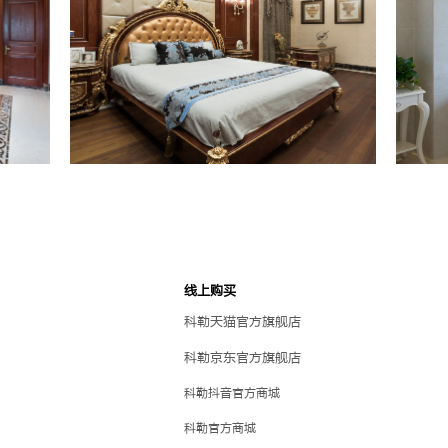
线上购买
科勒天猫官方旗舰店
科勒京东官方旗舰店
科勒抖音官方商城
科勒官方商城