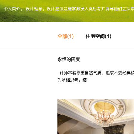
个人简介： 设计理念：设计应该是能够激发人类思考并诱导他们去探
全部(1)
住宅空间(1)
永恒的国度
计师本着尊重自然气质、追求不变经典
为基础思考，结