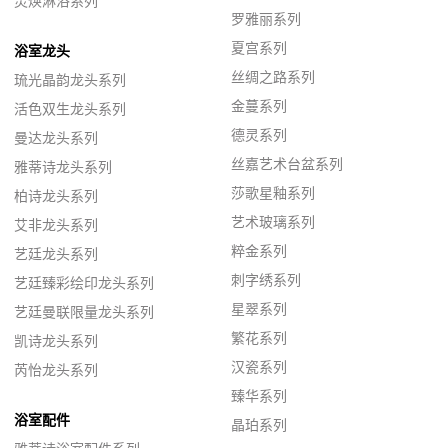
灵焕淋浴系列
罗雅丽系列
夏宫系列
浴室龙头
丝绸之路系列
琉光晶韵龙头系列
金蔓系列
活色双生龙头系列
德灵系列
曼达龙头系列
丝嘉艺术台盆系列
雅蒂诗龙头系列
莎歌星釉系列
柏诗龙头系列
艺术玻璃系列
艾非龙头系列
粹金系列
艺廷龙头系列
刺字绣系列
艺廷臻彩绘印龙头系列
星翠系列
艺廷曼联限量龙头系列
繁花系列
凯诗龙头系列
汉瓷系列
芮怡龙头系列
臻华系列
浴室配件
晶珀系列