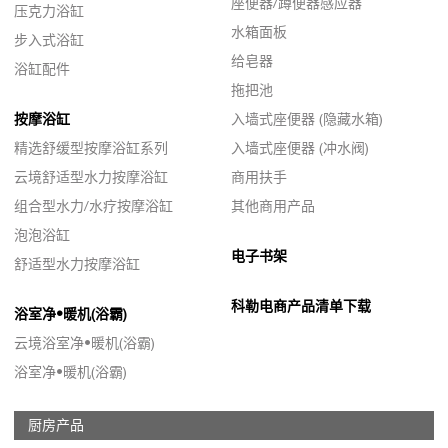
座便器/蹲便器感应器
压克力浴缸
水箱面板
步入式浴缸
给皂器
浴缸配件
拖把池
按摩浴缸
入墙式座便器 (隐藏水箱)
精选舒缓型按摩浴缸系列
入墙式座便器 (冲水阀)
云境舒适型水力按摩浴缸
商用扶手
组合型水力/水疗按摩浴缸
其他商用产品
泡泡浴缸
电子书架
舒适型水力按摩浴缸
科勒电商产品清单下载
浴室净•暖机(浴霸)
云境浴室净•暖机(浴霸)
浴室净•暖机(浴霸)
厨房产品