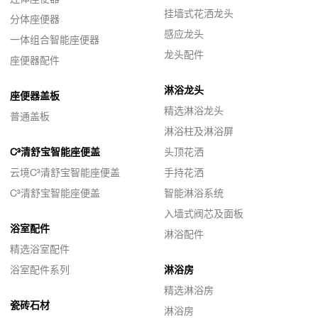
挂墙式花洒龙头
分体座便器
感应龙头
一体组合智能座便器
龙头配件
座便器配件
淋浴龙头
座便器盖板
精选淋浴龙头
普通盖板
淋浴柱及淋浴屏
C³清舒宝智能座便盖
头顶花洒
云境C³清舒宝智能座便盖
手持花洒
C³清舒宝智能座便盖
智能淋浴系统
入墙式阀芯及面板
浴室配件
淋浴配件
精选浴室配件
浴室配件系列
淋浴房
精选淋浴房
瓷砖石材
淋浴房