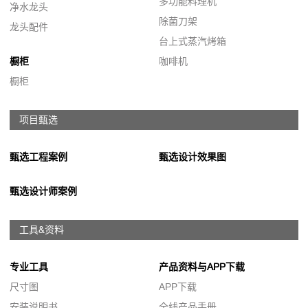
多功能料理机
净水龙头
除菌刀架
龙头配件
台上式蒸汽烤箱
橱柜
咖啡机
橱柜
项目甄选
甄选工程案例
甄选设计效果图
甄选设计师案例
工具&资料
专业工具
产品资料与APP下载
尺寸图
APP下载
安装说明书
全线产品手册