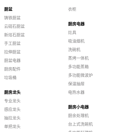
厨盆
衣柜
铸铁厨盆
厨房电器
云砚石厨盆
灶具
新炫石厨盆
吸油烟机
手工厨盆
洗碗机
拉伸厨盆
蒸烤一体机
厨盆电器
多功能蒸箱
厨房配件
多功能微波炉
垃圾桶
保温抽屉
厨房龙头
电热水器
专业龙头
厨房小电器
感应龙头
厨余处理机
抽拉龙头
台上式洗碗机
单把龙头