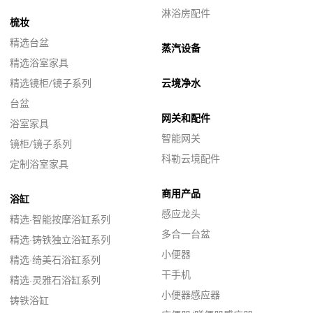
淋浴房配件
梳妆
精选台盆
蒸汽设备
精选浴室家具
精选镜柜/镜子系列
云境净水
台盆
网关和配件
浴室家具
智能网关
镜柜/镜子系列
科勒云境配件
定制浴室家具
商用产品
浴缸
感应龙头
精选·智能按摩浴缸系列
多合一台盆
精选·铸铁独立浴缸系列
小便器
精选·绮美石浴缸系列
干手机
精选·灵雅石浴缸系列
小便器感应器
铸铁浴缸