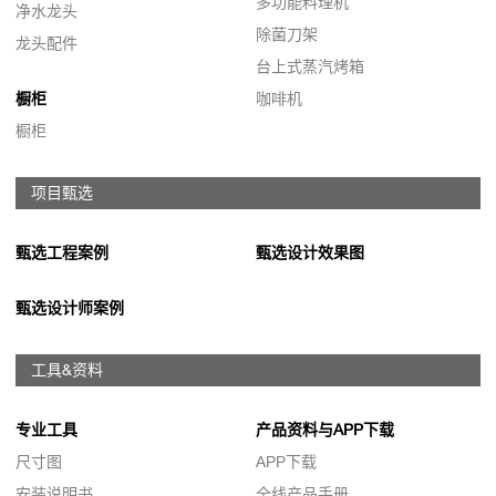
多功能料理机
净水龙头
除菌刀架
龙头配件
台上式蒸汽烤箱
橱柜
咖啡机
橱柜
项目甄选
甄选工程案例
甄选设计效果图
甄选设计师案例
工具&资料
专业工具
产品资料与APP下载
尺寸图
APP下载
安装说明书
全线产品手册