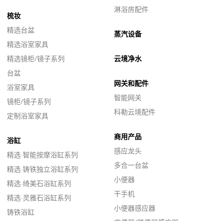
淋浴房配件
梳妆
精选台盆
蒸汽设备
精选浴室家具
精选镜柜/镜子系列
云境净水
台盆
网关和配件
浴室家具
智能网关
镜柜/镜子系列
科勒云境配件
定制浴室家具
商用产品
浴缸
感应龙头
精选·智能按摩浴缸系列
多合一台盆
精选·铸铁独立浴缸系列
小便器
精选·绮美石浴缸系列
干手机
精选·灵雅石浴缸系列
小便器感应器
铸铁浴缸