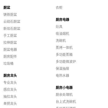
厨盆
衣柜
铸铁厨盆
厨房电器
云砚石厨盆
灶具
新炫石厨盆
吸油烟机
手工厨盆
洗碗机
拉伸厨盆
蒸烤一体机
厨盆电器
多功能蒸箱
厨房配件
多功能微波炉
垃圾桶
保温抽屉
厨房龙头
电热水器
专业龙头
厨房小电器
感应龙头
厨余处理机
抽拉龙头
台上式洗碗机
单把龙头