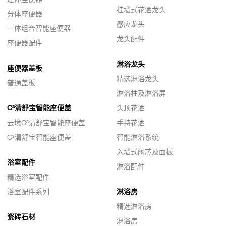
挂墙式花洒龙头
分体座便器
感应龙头
一体组合智能座便器
龙头配件
座便器配件
淋浴龙头
座便器盖板
精选淋浴龙头
普通盖板
淋浴柱及淋浴屏
C³清舒宝智能座便盖
头顶花洒
云境C³清舒宝智能座便盖
手持花洒
C³清舒宝智能座便盖
智能淋浴系统
入墙式阀芯及面板
浴室配件
淋浴配件
精选浴室配件
浴室配件系列
淋浴房
精选淋浴房
瓷砖石材
淋浴房