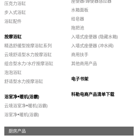
座便器/蹲便器感应器
压克力浴缸
水箱面板
步入式浴缸
给皂器
浴缸配件
拖把池
按摩浴缸
入墙式座便器 (隐藏水箱)
精选舒缓型按摩浴缸系列
入墙式座便器 (冲水阀)
云境舒适型水力按摩浴缸
商用扶手
组合型水力/水疗按摩浴缸
其他商用产品
泡泡浴缸
电子书架
舒适型水力按摩浴缸
科勒电商产品清单下载
浴室净•暖机(浴霸)
云境浴室净•暖机(浴霸)
浴室净•暖机(浴霸)
厨房产品