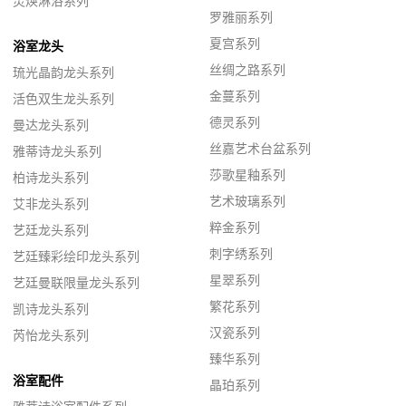
灵焕淋浴系列
罗雅丽系列
夏宫系列
浴室龙头
丝绸之路系列
琉光晶韵龙头系列
金蔓系列
活色双生龙头系列
德灵系列
曼达龙头系列
丝嘉艺术台盆系列
雅蒂诗龙头系列
莎歌星釉系列
柏诗龙头系列
艺术玻璃系列
艾非龙头系列
粹金系列
艺廷龙头系列
刺字绣系列
艺廷臻彩绘印龙头系列
星翠系列
艺廷曼联限量龙头系列
繁花系列
凯诗龙头系列
汉瓷系列
芮怡龙头系列
臻华系列
浴室配件
晶珀系列