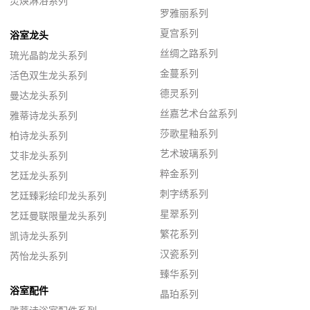
灵焕淋浴系列
罗雅丽系列
夏宫系列
浴室龙头
丝绸之路系列
琉光晶韵龙头系列
金蔓系列
活色双生龙头系列
德灵系列
曼达龙头系列
丝嘉艺术台盆系列
雅蒂诗龙头系列
莎歌星釉系列
柏诗龙头系列
艺术玻璃系列
艾非龙头系列
粹金系列
艺廷龙头系列
刺字绣系列
艺廷臻彩绘印龙头系列
星翠系列
艺廷曼联限量龙头系列
繁花系列
凯诗龙头系列
汉瓷系列
芮怡龙头系列
臻华系列
浴室配件
晶珀系列