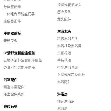
挂墙式花洒龙头
分体座便器
感应龙头
一体组合智能座便器
龙头配件
座便器配件
淋浴龙头
座便器盖板
精选淋浴龙头
普通盖板
淋浴柱及淋浴屏
C³清舒宝智能座便盖
头顶花洒
云境C³清舒宝智能座便盖
手持花洒
C³清舒宝智能座便盖
智能淋浴系统
入墙式阀芯及面板
浴室配件
淋浴配件
精选浴室配件
浴室配件系列
淋浴房
精选淋浴房
瓷砖石材
淋浴房