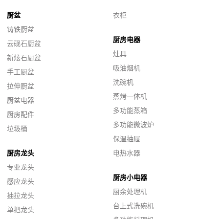
厨盆
衣柜
铸铁厨盆
厨房电器
云砚石厨盆
灶具
新炫石厨盆
吸油烟机
手工厨盆
洗碗机
拉伸厨盆
蒸烤一体机
厨盆电器
多功能蒸箱
厨房配件
多功能微波炉
垃圾桶
保温抽屉
厨房龙头
电热水器
专业龙头
厨房小电器
感应龙头
厨余处理机
抽拉龙头
台上式洗碗机
单把龙头