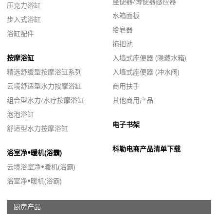
座便器/蹲便器感应器
压克力浴缸
水箱面板
步入式浴缸
给皂器
浴缸配件
拖把池
按摩浴缸
入墙式座便器 (隐藏水箱)
精选舒缓型按摩浴缸系列
入墙式座便器 (冲水阀)
云境舒适型水力按摩浴缸
商用扶手
组合型水力/水疗按摩浴缸
其他商用产品
泡泡浴缸
电子书架
舒适型水力按摩浴缸
科勒电商产品清单下载
浴室净•暖机(浴霸)
云境浴室净•暖机(浴霸)
浴室净•暖机(浴霸)
厨房产品