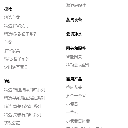
淋浴房配件
梳妆
精选台盆
蒸汽设备
精选浴室家具
精选镜柜/镜子系列
云境净水
台盆
网关和配件
浴室家具
智能网关
镜柜/镜子系列
科勒云境配件
定制浴室家具
商用产品
浴缸
感应龙头
精选·智能按摩浴缸系列
多合一台盆
精选·铸铁独立浴缸系列
小便器
精选·绮美石浴缸系列
干手机
精选·灵雅石浴缸系列
小便器感应器
铸铁浴缸