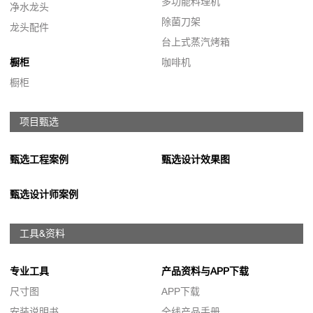
多功能料理机
净水龙头
除菌刀架
龙头配件
台上式蒸汽烤箱
橱柜
咖啡机
橱柜
项目甄选
甄选工程案例
甄选设计效果图
甄选设计师案例
工具&资料
专业工具
产品资料与APP下载
尺寸图
APP下载
安装说明书
全线产品手册