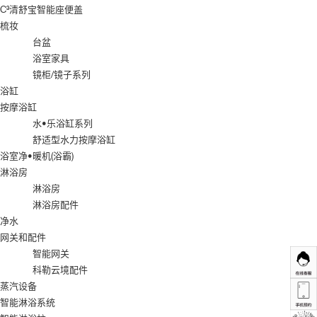
C³清舒宝智能座便盖
梳妆
台盆
浴室家具
镜柜/镜子系列
浴缸
按摩浴缸
水•乐浴缸系列
舒适型水力按摩浴缸
浴室净•暖机(浴霸)
淋浴房
淋浴房
淋浴房配件
净水
网关和配件
智能网关
科勒云境配件
蒸汽设备
智能淋浴系统