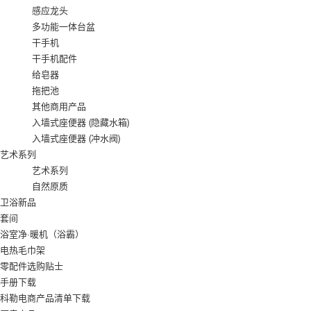
感应龙头
多功能一体台盆
干手机
干手机配件
给皂器
拖把池
其他商用产品
入墙式座便器 (隐藏水箱)
入墙式座便器 (冲水阀)
艺术系列
艺术系列
自然原质
卫浴新品
套间
浴室净·暖机（浴霸）
电热毛巾架
零配件选购贴士
手册下载
科勒电商产品清单下载