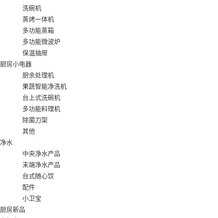
洗碗机
蒸烤一体机
多功能蒸箱
多功能微波炉
保温抽屉
厨房小电器
厨余处理机
果蔬智能净洗机
台上式洗碗机
多功能料理机
除菌刀架
其他
净水
中央净水产品
末端净水产品
台式随心饮
配件
小卫宝
厨房新品