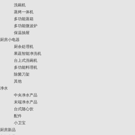
洗碗机
蒸烤一体机
多功能蒸箱
多功能微波炉
保温抽屉
厨房小电器
厨余处理机
果蔬智能净洗机
台上式洗碗机
多功能料理机
除菌刀架
其他
净水
中央净水产品
末端净水产品
台式随心饮
配件
小卫宝
厨房新品