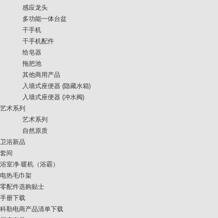
感应龙头
多功能一体台盆
干手机
干手机配件
给皂器
拖把池
其他商用产品
入墙式座便器 (隐藏水箱)
入墙式座便器 (冲水阀)
艺术系列
艺术系列
自然原质
卫浴新品
套间
浴室净·暖机（浴霸）
电热毛巾架
零配件选购贴士
手册下载
科勒电商产品清单下载