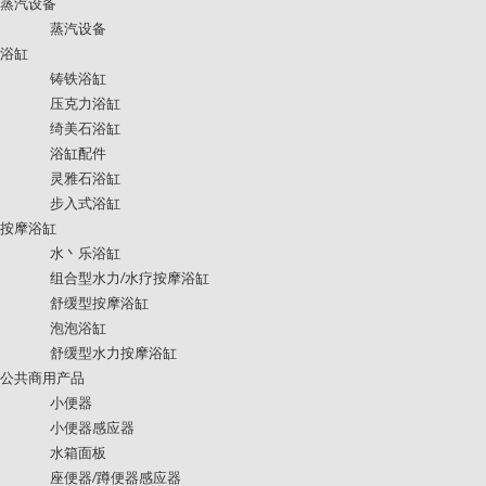
蒸汽设备
蒸汽设备
浴缸
铸铁浴缸
压克力浴缸
绮美石浴缸
浴缸配件
灵雅石浴缸
步入式浴缸
按摩浴缸
水丶乐浴缸
组合型水力/水疗按摩浴缸
舒缓型按摩浴缸
泡泡浴缸
舒缓型水力按摩浴缸
公共商用产品
小便器
小便器感应器
水箱面板
座便器/蹲便器感应器