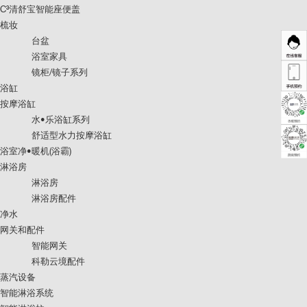
C³清舒宝智能座便盖
梳妆
台盆
浴室家具
镜柜/镜子系列
浴缸
按摩浴缸
水•乐浴缸系列
舒适型水力按摩浴缸
浴室净•暖机(浴霸)
淋浴房
淋浴房
淋浴房配件
净水
网关和配件
智能网关
科勒云境配件
蒸汽设备
智能淋浴系统