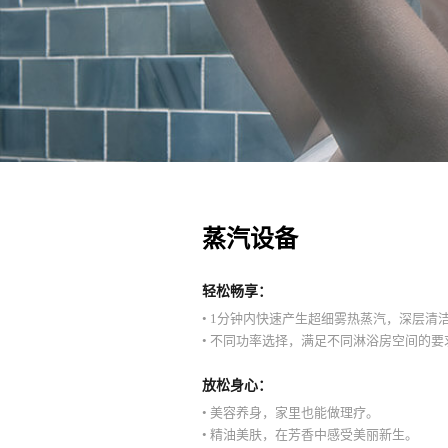
蒸汽设备
轻松畅享：
• 1分钟内快速产生超细雾热蒸汽，深层清
• 不同功率选择，满足不同淋浴房空间的要
放松身心：
• 美容养身，家里也能做理疗。
• 精油美肤，在芳香中感受美丽新生。