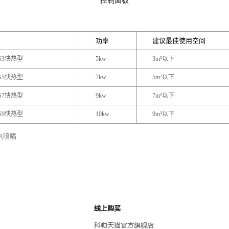
控制面板
功率
建议最佳使用空间
S3快热型
5kw
3m³以下
S5快热型
7kw
5m³以下
S7快热型
9kw
7m³以下
S9快热型
10kw
9m³以下
汽喷嘴
线上购买
科勒天猫官方旗舰店