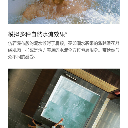
模拟多种自然水流效果*
仿若瀑布般的流水倾泻于肩颈，宛如潮水袭来的激越浪花舒
缓肌肉，抑或是活力喷薄的水流全方位包裹周身。带给你与
众不同的感受。