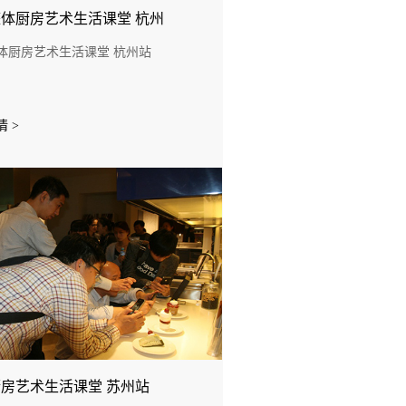
体厨房艺术生活课堂 杭州
体厨房艺术生活课堂 杭州站
 >
房艺术生活课堂 苏州站