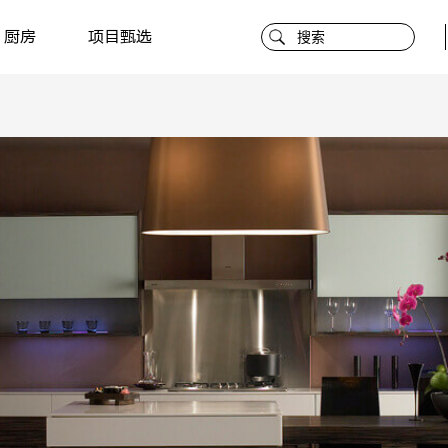
厨房
项目甄选