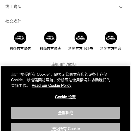
线上购买
社交媒体
科勒官方微信
科勒官方微博
科勒官方小红书
科勒官方抖音
座机用户请拨打：
800-820-2628
单击“接受所有 Cookie”，即表示您同意在您的设备上存储
Cookie，以增强网站导航、分析网站使用情况并协助我们的
手机用户请拨打：
营销工作。
Read our Cookie Policy
400-820-2628
Cookie 设置
我们的电话服务时间为：
周一至周日，上午8点至晚上10点(法定节假日除外)
全部拒绝
版权为科勒(中国)投资有限公司所有©2019
沪ICP备05026969号-1
接受所有 Cookie