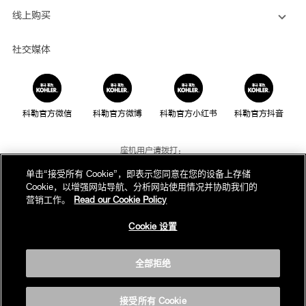
线上购买
社交媒体
科勒官方微信
科勒官方微博
科勒官方小红书
科勒官方抖音
座机用户请拨打：
800-820-2628
单击“接受所有 Cookie”，即表示您同意在您的设备上存储
Cookie，以增强网站导航、分析网站使用情况并协助我们的
手机用户请拨打：
营销工作。
Read our Cookie Policy
400-820-2628
Cookie 设置
我们的电话服务时间为：
周一至周日，上午8点至晚上10点(法定节假日除外)
全部拒绝
版权为科勒(中国)投资有限公司所有©2019
沪ICP备05026969号-1
接受所有 Cookie