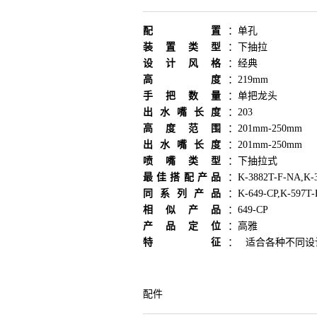
配置
：
单孔
装置类型
：
下抽拉
设计风格
：
经典
高度
：
219mm
手把数量
：
单把龙头
出水嘴长度
：
203
高度范围
：
201mm-250mm
出水嘴长度
：
201mm-250mm
喷嘴类型
：
下抽拉式
最佳搭配产品
：
K-3882T-F-NA,K-
同系列产品
：
K-649-CP,K-597T
相似产品
：
649-CP
产品定位
：
高雅
特征
：
适合各种不同设
配件