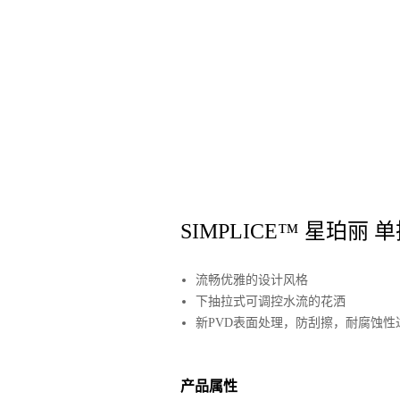
SIMPLICE™ 星珀
流畅优雅的设计风格
下抽拉式可调控水流的花洒
新PVD表面处理，防刮擦，耐腐蚀性
产品属性