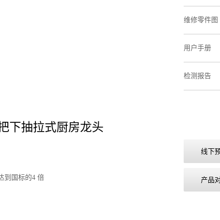
维修零件图
用户手册
检测报告
丽 单把下抽拉式厨房龙头
线下
达到国标的4 倍
产品