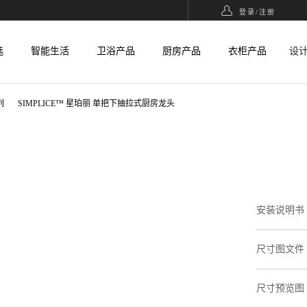
登录/
注册
选
智能生活
卫浴产品
厨房产品
衣柜产品
设
列
SIMPLICE™ 星珀丽 单把下抽拉式厨房龙头
安装说明书
尺寸图文件
尺寸预览图