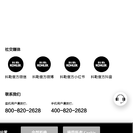
社交媒体
科勒官方微信
科勒官方微博
科勒官方小红书
科勒官方抖音
联系我们
座机用户请拨打：
手机用户请拨打：
800-820-2628
400-820-2628
我们的电话服务时间为：
周一至周日，上午8点至晚上10点(法定节假日除外)
e 设置
全部拒绝
接受所有 Cookie