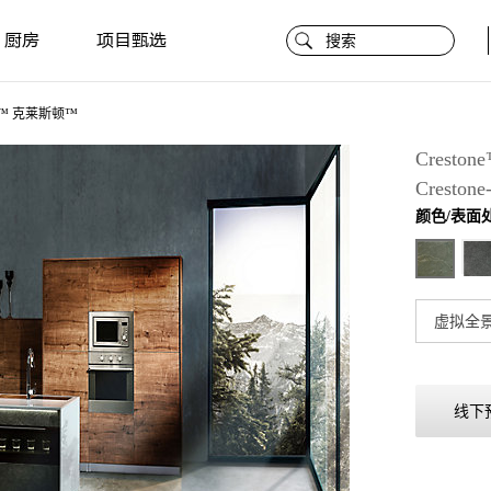
厨房
项目甄选
one™ 克莱斯顿™
Crest
Crestone
颜色/表面
虚拟全
线下