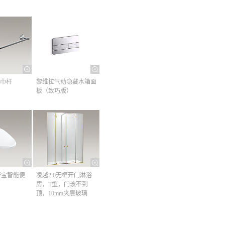
巾杆​
黎维拉气动隐藏水箱面
板（致巧版）
清舒宝智能便
凌越2.0无框开门淋浴
房，T型，门玻不到
顶，10mm夹层玻璃