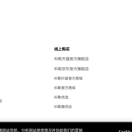
线上购买
科勒天猫官方旗舰店
科勒京东官方旗舰店
科勒抖音官方商城
科勒官方商城
科勒优选
明
科勒雅悦会
，以增强网站导航、分析网站使用情况并协助我们的营销
Cooki