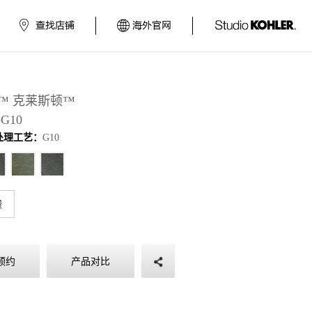
查找店铺
海外官网
one™ 克莱斯顿™
-G10
处理工艺：
G10
景
预约
产品对比