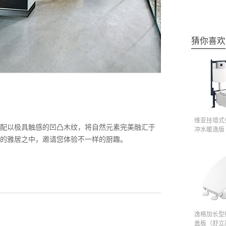
猜你喜欢
维亚挂墙式
配以极具触感的凹凸木纹，将自然元素完美融汇于
冲水暖逸版
的雅居之中，邀请您体验不一样的厨趣。
逸格加长型
盖板（舒立