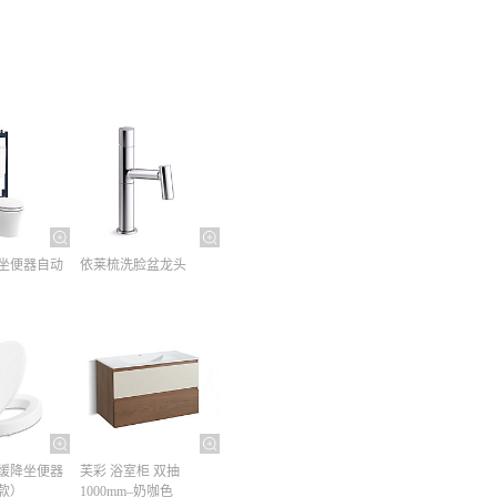
坐便器自动
依莱梳洗脸盆龙头
缓降坐便器
芙彩 浴室柜 双抽
款）
1000mm–奶咖色