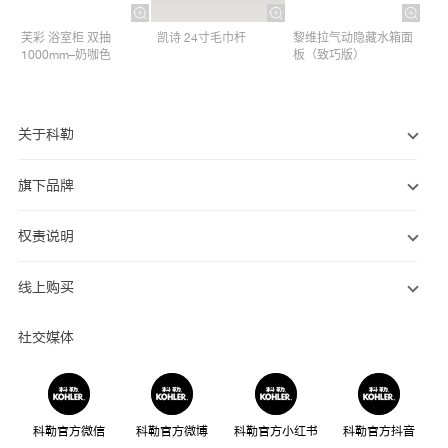
芙彩 浴室柜 双抽
凯诗 24寸毛巾杆​
黎维拉气动隐藏水箱面
1000mm–奶咖色
板（致巧版）
关于科勒
旗下品牌
权责说明
线上购买
社交媒体
科勒官方微信
科勒官方微博
科勒官方小红书
科勒官方抖音