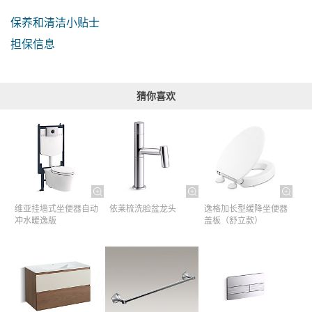
保养和清洁小贴士
担保信息
猜你喜欢
维亚挂墙式坐便器自动
依莱梳洗脸盆龙头
逸格加长型缓降坐便器
冲水暖逸版
盖板（舒立款）