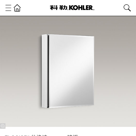
卫
浴
产
品
镜
柜/
镜
子
系
列
ELOSIS™
依洛诗
508mm镜
柜