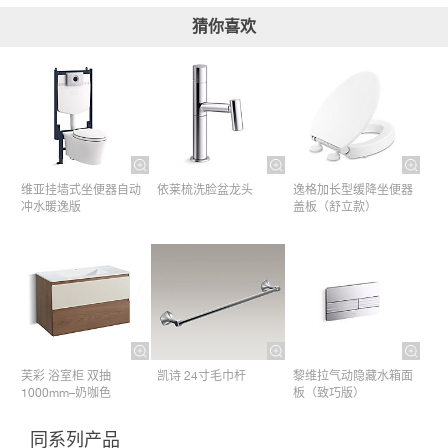
猜你喜欢
维亚挂墙式坐便器自动
依莱梳洗脸盆龙头
逸格加长型缓降坐便器
冲水暖逸版
盖板（舒立款）
芙彩 浴室柜 双抽
凯诗 24寸毛巾杆​
黎维拉气动隐藏水箱面
1000mm–奶咖色
板（致巧版）
同系列产品