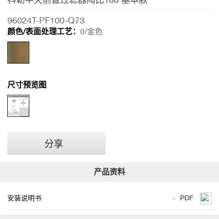
中
央
96024T-PF100-Q73
前
颜色/表面处理工艺：
0/金色
置
过
滤
尺寸预览图
器
陶
比
100
基
分享
本
款
安装说明书
PDF