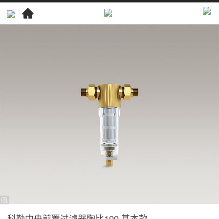
厨
房
产
品
净
水
中
央
净
水
产
品
科
勒
科勒中央前置过滤器陶比100 基本款