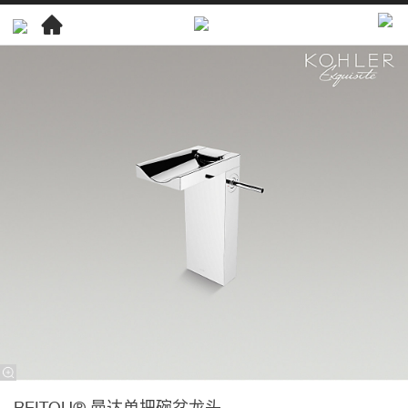
科
勒
精
选
精
选
浴
室
龙
头
曼
达
龙
头
BEITOU® 曼达单把碗盆龙头