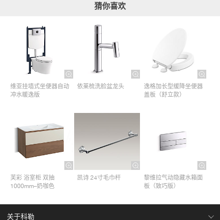
猜你喜欢
维亚挂墙式坐便器自动
依莱梳洗脸盆龙头
逸格加长型缓降坐便器
冲水暖逸版
盖板（舒立款）
芙彩 浴室柜 双抽
凯诗 24寸毛巾杆​
黎维拉气动隐藏水箱面
1000mm–奶咖色
板（致巧版）
关于科勒