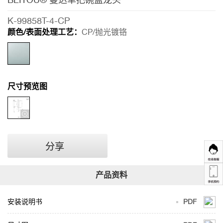
系
列
K-99858T-4-CP
BEITOU®
颜色/表面处理工艺：
CP/抛光镀铬
曼
达
单
尺寸预览图
把
碗
盆
龙
头
分享
安装说明书
PDF