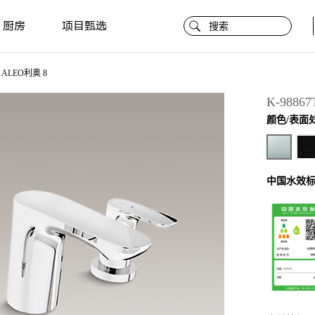
厨房
项目甄选
ALEO利奥 8
K-98867
颜色/表面
中国水效