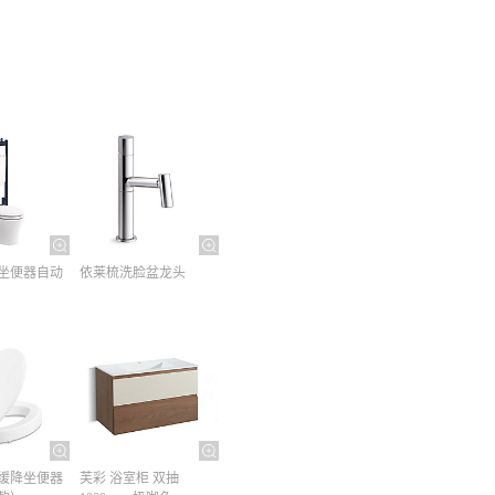
坐便器自动
依莱梳洗脸盆龙头
缓降坐便器
芙彩 浴室柜 双抽