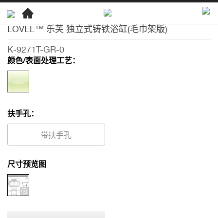
LOVEE™ 乐芙 独立式铸铁浴缸(毛巾架版)
卫
浴
K-9271T-GR-0
产
颜色/表面处理工艺：
品
浴
缸
铸
扶手孔：
铁
带扶手孔
浴
缸
尺寸预览图
LOVEE™
乐
芙
独