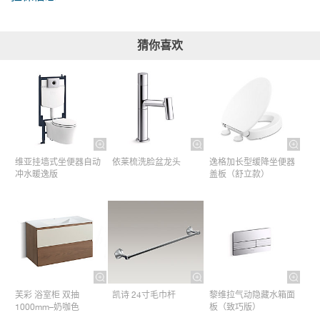
猜你喜欢
维亚挂墙式坐便器自动
依莱梳洗脸盆龙头
逸格加长型缓降坐便器
冲水暖逸版
盖板（舒立款）
芙彩 浴室柜 双抽
凯诗 24寸毛巾杆​
黎维拉气动隐藏水箱面
1000mm–奶咖色
板（致巧版）