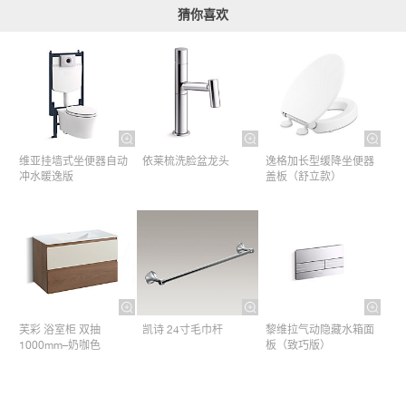
猜你喜欢
维亚挂墙式坐便器自动
依莱梳洗脸盆龙头
逸格加长型缓降坐便器
冲水暖逸版
盖板（舒立款）
芙彩 浴室柜 双抽
凯诗 24寸毛巾杆​
黎维拉气动隐藏水箱面
1000mm–奶咖色
板（致巧版）