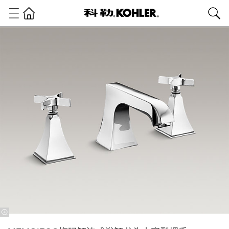
卫
浴
产
品
浴
室
龙
头
浴
缸
龙
头
MEMOIRS®
梅玛缸边式
浴缸龙头十
字型把手