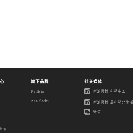
心
旗下品牌
社交媒体
Kallista
新浪微博-科勒中国
Ann Sacks
新浪微博-最科勒醉生
微信
露声明