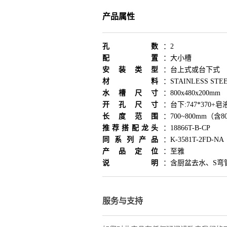
产品属性
孔数
：
2
配置
：
大小槽
安装类型
：
台上式或台下式
材料
：
STAINLESS ST
水槽尺寸
：
800x480x200mm
开孔尺寸
：
台下:747*370+皂
长度范围
：
700~800mm（含8
推荐搭配龙头
：
18866T-B-CP
同系列产品
：
K-3581T-2FD-NA
产品定位
：
至雅
说明
：
含厨盆去水、S弯
服务与支持