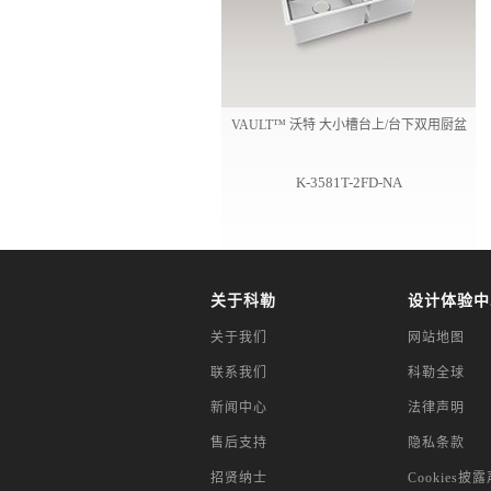
VAULT™ 沃特 大小槽台上/台下双用厨盆
K-3581T-2FD-NA
关于科勒
设计体验中
关于我们
网站地图
联系我们
科勒全球
新闻中心
法律声明
售后支持
隐私条款
招贤纳士
Cookies披