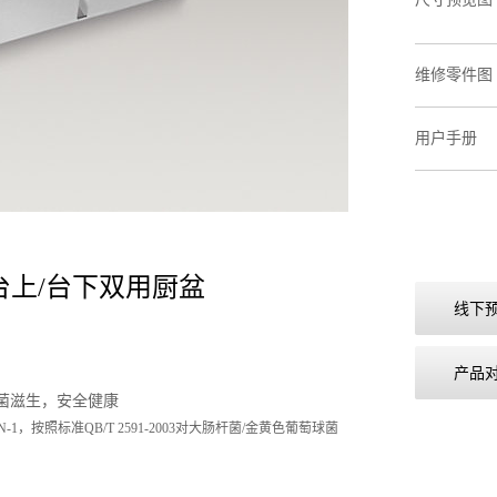
维修零件图
用户手册
槽台上/台下双用厨盆
线下
产品
菌滋生，安全健康
AN-1，按照标准QB/T 2591-2003对大肠杆菌/金黄色葡萄球菌