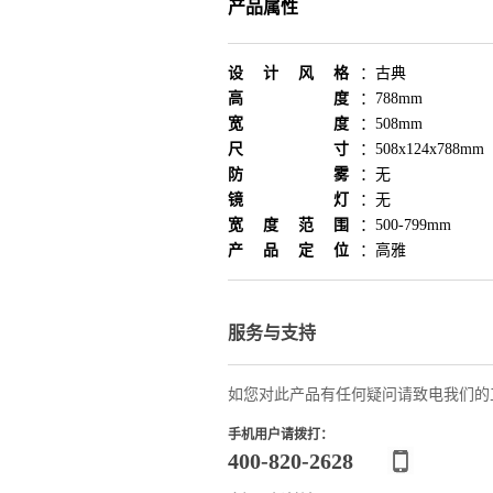
产品属性
设计风格
：
古典
高度
：
788mm
宽度
：
508mm
尺寸
：
508x124x788mm
防雾
：
无
镜灯
：
无
宽度范围
：
500-799mm
产品定位
：
高雅
服务与支持
如您对此产品有任何疑问请致电我们的
手机用户请拨打：
400-820-2628