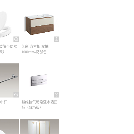
缓降坐便器
芙彩 浴室柜 双抽
款）
1000mm–奶咖色
巾杆​
黎维拉气动隐藏水箱面
板（致巧版）