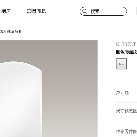
厨房
项目甄选
ER® 雅琦 镜柜
K-3073T
颜色/表面
尺寸图
尺寸预览
维修零件