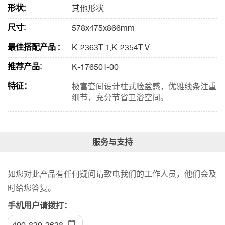
形状:
其他形状
尺寸:
578x475x866mm
最佳搭配产品 :
K-2363T-1,K-2354T-V
推荐产品:
K-17650T-00
特征：
极富套间设计柱式脸盆感，优雅线条注重
细节，充分节省卫浴空间。
服务与支持
如您对此产品有任何疑问请致电我们的工作人员，他们会及
时给您答复。
手机用户请拨打：