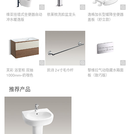
维亚挂墙式坐便器自动
依莱梳洗脸盆龙头
逸格加长型缓降坐便器
冲水暖逸版
盖板（舒立款）
芙彩 浴室柜 双抽
凯诗 24寸毛巾杆​
黎维拉气动隐藏水箱面
1000mm–奶咖色
板（致巧版）
推荐产品