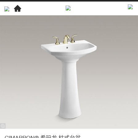
卫
浴
产
品
梳
妆
台
盆
CIMARRON®
希
玛
龙
柱
式
CIMARRON® 希玛龙 柱式台盆