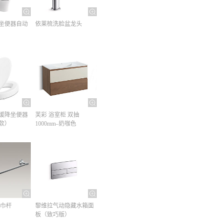
坐便器自动
依莱梳洗脸盆龙头
缓降坐便器
芙彩 浴室柜 双抽
款）
1000mm–奶咖色
巾杆​
黎维拉气动隐藏水箱面
板（致巧版）