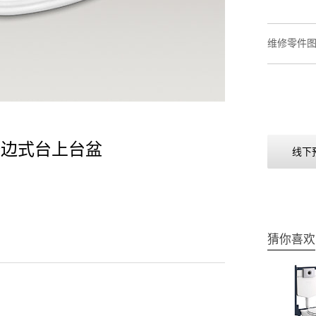
维修零件
 修边式台上台盆
线下
猜你喜欢