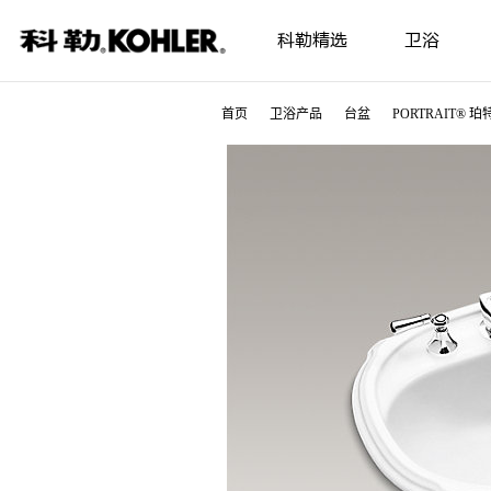
科勒精选
卫浴
首页
卫浴产品
台盆
PORTRAIT®