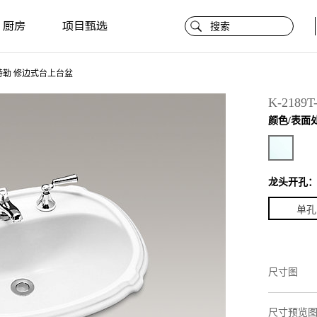
厨房
项目甄选
 珀特勒 修边式台上台盆
K-2189T-
颜色/表面
龙头开孔
单孔
尺寸图
尺寸预览