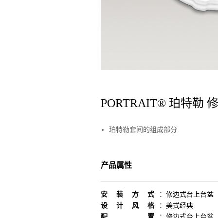
PORTRAIT® 珀特勒
珀特勒套间的组成部分
产品属性
安装方式
：
修边式台上台盆
设计风格
：
美式经典
配置
：
修边式台上台盆