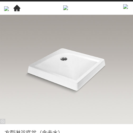
卫
浴
产
品
淋
浴
房
淋
浴
房
配
件
方
型
方型淋浴底盆（含去水）