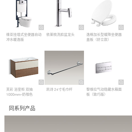
维亚挂墙式坐便器自动
依莱梳洗脸盆龙头
逸格加长型缓降坐便器
冲水暖逸版
盖板（舒立款）
芙彩 浴室柜 双抽
凯诗 24寸毛巾杆​
黎维拉气动隐藏水箱面
1000mm–奶咖色
板（致巧版）
同系列产品