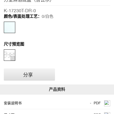
淋
浴
K-17230T-DR-0
底
颜色/表面处理工艺：
0/白色
盆
（含
去
尺寸预览图
水）
分享
安装说明书
PDF