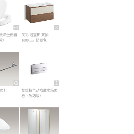
缓降坐便器
芙彩 浴室柜 双抽
款）
1000mm–奶咖色
巾杆​
黎维拉气动隐藏水箱面
板（致巧版）