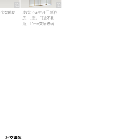
清舒宝智能便
凌越2.0无框开门淋浴
房，T型，门玻不到
顶，10mm夹层玻璃
社交媒体