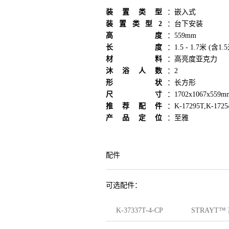
装置类型
：
嵌入式
装置类型2
：
台下安装
高度
：
559mm
长度
：
1.5 - 1.7米 (含1.
材料
：
高亮度亚克力
沐浴人数
：
2
形状
：
长方形
尺寸
：
1702x1067x559m
推荐配件
：
K-17295T,K-1725
产品定位
：
至雅
配件
可选配件：
K-37337T-4-CP
STRAYT