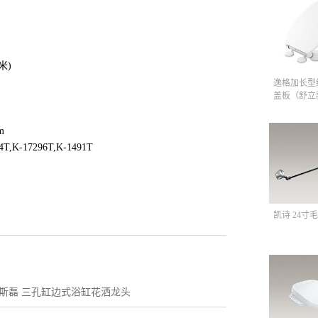
5米)
逸格加长型
盖板（舒立
m
4T,K-17296T,K-1491T
凯诗 24寸毛
™ 斯磊 三孔缸边式浴缸花洒龙头