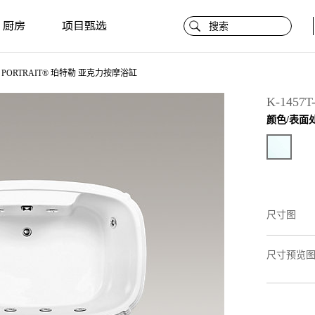
厨房
项目甄选
PORTRAIT® 珀特勒 亚克力按摩浴缸
K-1457T
颜色/表面
尺寸图
尺寸预览