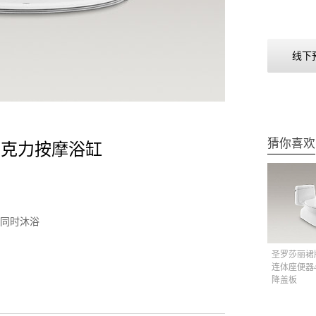
线下
猜你喜欢
 亚克力按摩浴缸
同时沐浴
圣罗莎丽裙
连体座便器4
降盖板