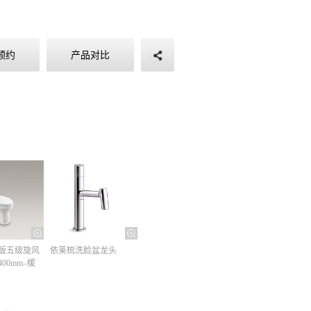
预约
产品对比
版五级旋风
依莱梳洗脸盆龙头
00mm–缓