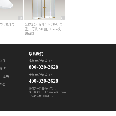
清舒宝智能便盖
凌越2.0无框开门淋浴房，T
型，门玻不到顶，10mm夹
层玻璃
联系我们
座机用户请拨打：
微信
800-820-2628
微博
手机用户请拨打：
小红书
400-820-2628
抖音
我们的电话服务时间为：
周一至周日，上午8点至晚上10点
（法定节假日除外）。