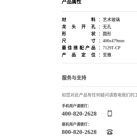
产品属性
材料
：
艺术玻璃
龙头开孔
：
无孔
形状
：
圆形
尺寸
：
400x479mm
最佳搭配产品
：
7129T-CP
产品定位
：
至雅
服务与支持
如您对此产品有任何疑问请致电我们的
手机用户请拨打：
400-820-2628
座机用户请拨打：
800-820-2628