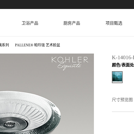
卫浴产品
厨房产品
项目甄选
璃系列
PALLENE® 帕玲珑 艺术脸盆
K-14016-
颜色/表面
尺寸预览图