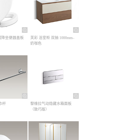
缓降坐便器盖板
芙彩 浴室柜 双抽 1000mm–
奶咖色
巾杆​
黎维拉气动隐藏水箱面板
（致巧版）