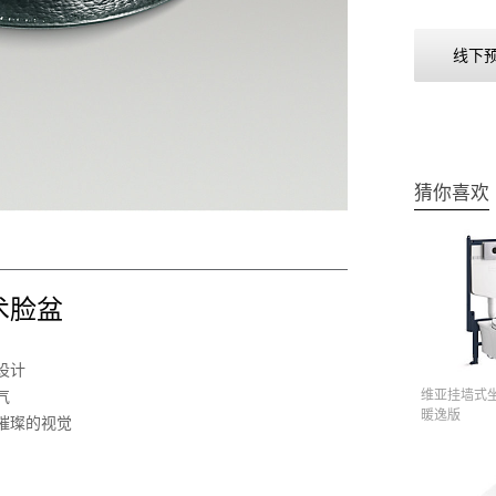
线下
猜你喜欢
艺术脸盆
设计
维亚挂墙式
气
暖逸版
璀璨的视觉