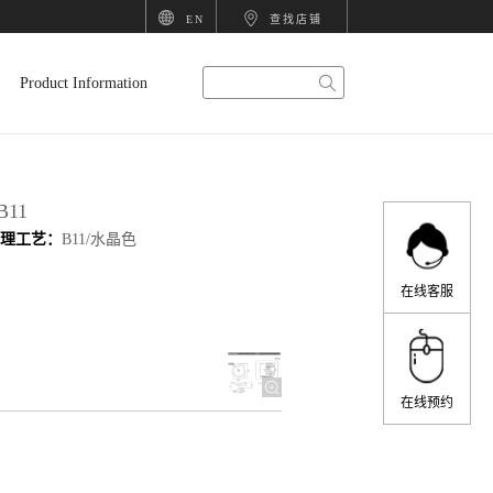
EN
查找店铺
科
智
卫
厨
衣
项
Product Information
勒
能
浴
房
柜
目
B11
处理工艺：
B11/水晶色
精
产
产
产
产
甄
在线客服
选
品
品
品
品
选
在线预约