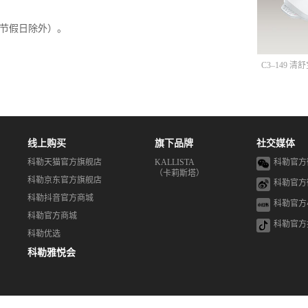
定节假日除外）。
C3–149 
线上购买
旗下品牌
社交媒体
科勒天猫官方旗舰店
KALLISTA
科勒官方
（卡莉斯塔）
科勒京东官方旗舰店
科勒官方
科勒抖音官方商城
科勒官方
科勒官方商城
科勒官方
科勒优选
科勒雅悦会