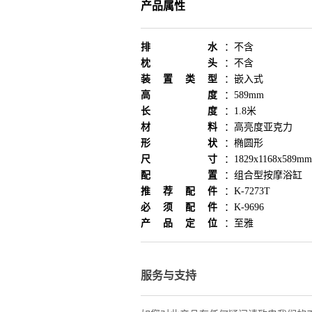
产品属性
排水
：
不含
枕头
：
不含
装置类型
：
嵌入式
高度
：
589mm
长度
：
1.8米
材料
：
高亮度亚克力
形状
：
椭圆形
尺寸
：
1829x1168x589mm
配置
：
组合型按摩浴缸
推荐配件
：
K-7273T
必须配件
：
K-9696
产品定位
：
至雅
服务与支持