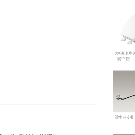
逸格加长型
（舒立款）
凯诗 24寸毛