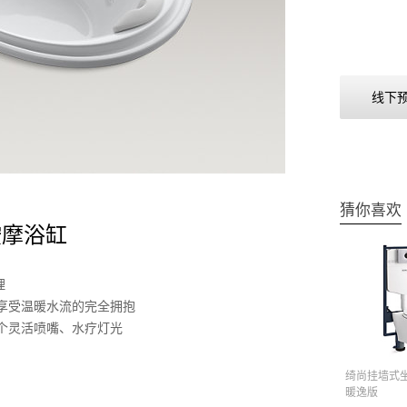
线下
猜你喜欢
力按摩浴缸
理
享受温暖水流的完全拥抱
6个灵活喷嘴、水疗灯光
绮尚挂墙式
暖逸版