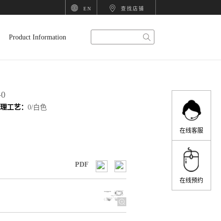
EN
查找店铺
科
智
卫
厨
衣
项
Product Information
勒
能
浴
房
柜
目
-0
处理工艺：
0/白色
精
产
产
产
产
甄
在线客服
PDF
选
品
品
品
品
选
在线预约