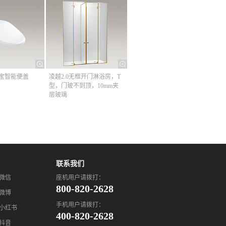
清舒宝智能便盖
凌越2.0无框开门淋浴房，T
型，门玻不到顶，10mm夹
层玻璃
联系我们
座机用户请拨打：
微信
800-820-2628
微博
手机用户请拨打：
小红书
400-820-2628
抖音