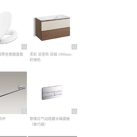
缓降坐便器盖板
芙彩 浴室柜 双抽 1000mm–
奶咖色
巾杆​
黎维拉气动隐藏水箱面板
（致巧版）