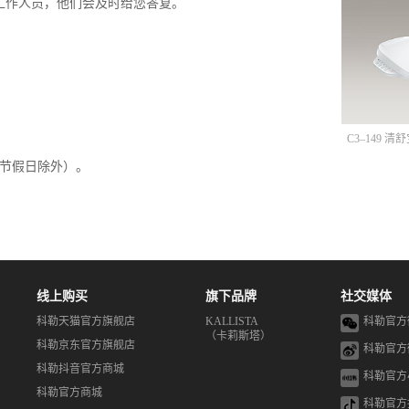
工作人员，他们会及时给您答复。
C3–149 
定节假日除外）。
线上购买
旗下品牌
社交媒体
科勒天猫官方旗舰店
KALLISTA
科勒官方
（卡莉斯塔）
科勒京东官方旗舰店
科勒官方
科勒抖音官方商城
科勒官方
科勒官方商城
科勒官方