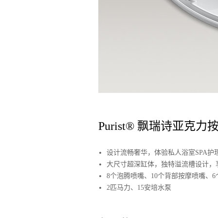
Purist® 飘瑞诗亚克
设计流畅奢华，体验私人浴室SPA护
大尺寸超深缸体，独特溢流槽设计，
8个泡腾喷嘴、10个背部按摩喷嘴、
2匹马力、15安培水泵