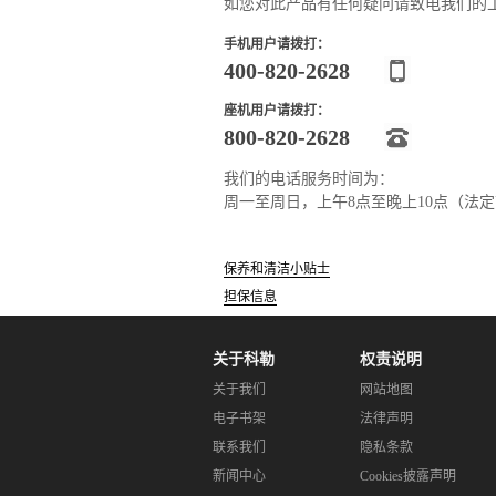
如您对此产品有任何疑问请致电我们的
手机用户请拨打：
400-820-2628
座机用户请拨打：
800-820-2628
我们的电话服务时间为：
周一至周日，上午8点至晚上10点（法
保养和清洁小贴士
担保信息
关于科勒
权责说明
关于我们
网站地图
电子书架
法律声明
联系我们
隐私条款
新闻中心
Cookies披露声明