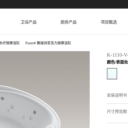
卫浴产品
厨房产品
项目甄选
/水疗按摩浴缸
Purist® 飘瑞诗亚克力按摩浴缸
K-1110-V
颜色/表面
安装说明书
尺寸预览图