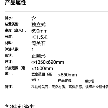
产品属性
含
排水:
独立式
装置类型:
690mm
高度（毫米）:
＜1.5米
长度:
绮美石
材料:
1
沐浴人数:
正圆形
形状:
Φ1350x690mm
尺寸:
<1500mm
长度范围（毫
米）:
>850mm
宽度范围（毫
米）:
至雅
产品定位:
特征：
科勒绮美石，天然材质，高档质感，演绎出众设计
部件和资料