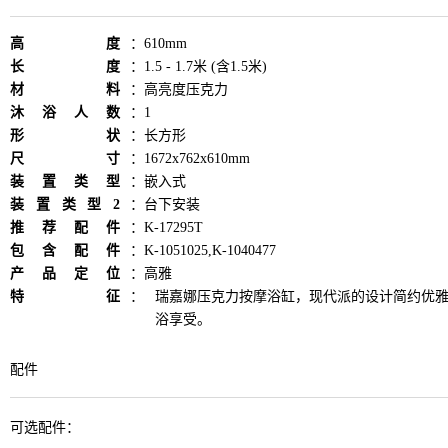
高度
：
610mm
长度
：
1.5 - 1.7米 (含1.5米)
材料
：
高亮度压克力
沐浴人数
：
1
形状
：
长方形
尺寸
：
1672x762x610mm
装置类型
：
嵌入式
装置类型2
：
台下安装
推荐配件
：
K-17295T
包含配件
：
K-1051025,K-1040477
产品定位
：
高雅
特征
：
瑞嘉娜压克力按摩浴缸，现代派的设计简约优
浴享受。
配件
可选配件：