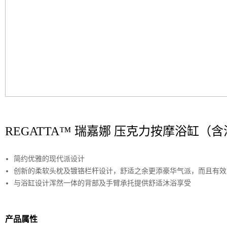
REGATTA™ 瑞嘉娜 压克力按摩浴缸（
简约优雅的现代派设计
创新的柔软头枕及镀铬栏杆设计，舒适之余更添豪华气派，而且有效
与浴缸设计浑然一体的背部及手臂承托提供舒适沐浴享受
产品属性