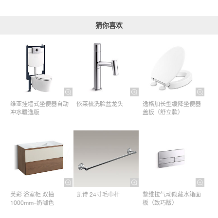
猜你喜欢
维亚挂墙式坐便器自动
依莱梳洗脸盆龙头
逸格加长型缓降坐便器
冲水暖逸版
盖板（舒立款）
芙彩 浴室柜 双抽
凯诗 24寸毛巾杆​
黎维拉气动隐藏水箱面
1000mm–奶咖色
板（致巧版）