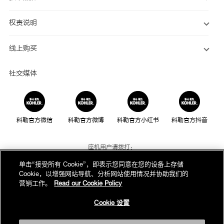
权责说明
线上购买
社交媒体
科勒官方微信
科勒官方微博
科勒官方小红书
科勒官方抖音
座机用户请拨打：
800-820-2628
单击“接受所有 Cookie”，即表示您同意在您的设备上存储
Cookie，以增强网站导航、分析网站使用情况并协助我们的
手机用户请拨打：
营销工作。
Read our Cookie Policy
400-820-2628
Cookie 设置
我们的电话服务时间为：
周一至周日，上午8点至晚上10点(法定节假日除外)