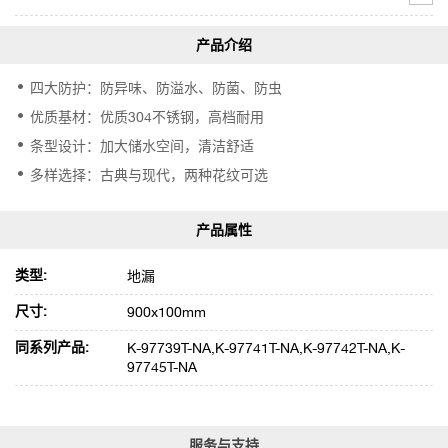
四大防护：防异味、防溢水、防菌、防虫
优质基材：优质304不锈钢，高档耐用
条型设计：加大储水空间，清洁舒适
多样选择：古典与现代，两种花纹可选
类型:
地漏
尺寸:
900x100mm
同系列产品:
K-97739T-NA,K-97741T-NA,K-97742T-NA,K-
97745T-NA
服务与支持