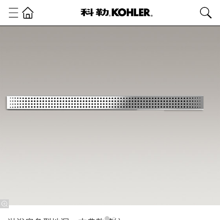
卫
浴
产
品
淋
浴
房
淋
浴
房
配
件
淋浴房条型
地漏，古典
款花纹
900x100mm