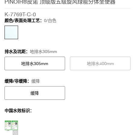
PINOIR®皮诺 顶级版五级旋风绿能分体坐便器
分体坐便
器
K-7769T-C-0
颜色/表面处理工艺：
0/白色
排水及坑距：
地排水305mm
地排水305mm
地排水400mm
缓降/非缓降：
缓降
缓降
中国水效标识：