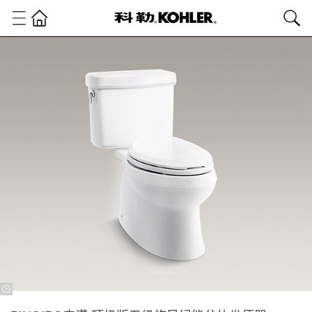
卫
浴
产
品
普
通
坐
便
器
分
体
坐
便
器
PINOIR®
皮诺 顶
级版五级
旋风绿能