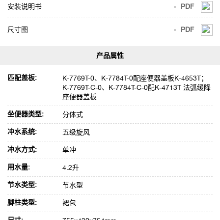
安装说明书
PDF
尺寸图
PDF
匹配盖板:
K-7769T-0、K-7784T-0配座便器盖板K-4653T；
K-7769T-C-0、K-7784T-C-0配K-4713T 法弧缓降
座便器盖板
坐便器类型:
分体式
冲水系统:
五级旋风
冲水方式:
单冲
用水量:
4.2升
节水类型:
节水型
脚柱类型:
裙包