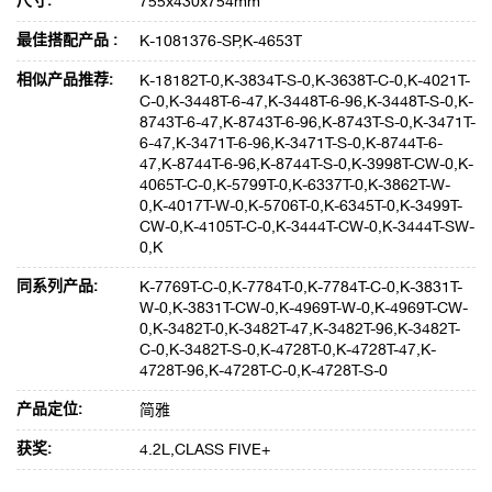
尺寸:
755x430x754mm
最佳搭配产品 :
K-1081376-SP,K-4653T
相似产品推荐:
K-18182T-0,K-3834T-S-0,K-3638T-C-0,K-4021T-
C-0,K-3448T-6-47,K-3448T-6-96,K-3448T-S-0,K-
8743T-6-47,K-8743T-6-96,K-8743T-S-0,K-3471T-
6-47,K-3471T-6-96,K-3471T-S-0,K-8744T-6-
47,K-8744T-6-96,K-8744T-S-0,K-3998T-CW-0,K-
4065T-C-0,K-5799T-0,K-6337T-0,K-3862T-W-
0,K-4017T-W-0,K-5706T-0,K-6345T-0,K-3499T-
CW-0,K-4105T-C-0,K-3444T-CW-0,K-3444T-SW-
0,K
同系列产品:
K-7769T-C-0,K-7784T-0,K-7784T-C-0,K-3831T-
W-0,K-3831T-CW-0,K-4969T-W-0,K-4969T-CW-
0,K-3482T-0,K-3482T-47,K-3482T-96,K-3482T-
C-0,K-3482T-S-0,K-4728T-0,K-4728T-47,K-
4728T-96,K-4728T-C-0,K-4728T-S-0
产品定位:
简雅
获奖:
4.2L,CLASS FIVE+