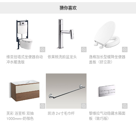
猜你喜欢
维亚挂墙式坐便器自动
依莱梳洗脸盆龙头
逸格加长型缓降坐便器
冲水暖逸版
盖板（舒立款）
芙彩 浴室柜 双抽
凯诗 24寸毛巾杆​
黎维拉气动隐藏水箱面
1000mm–奶咖色
板（致巧版）