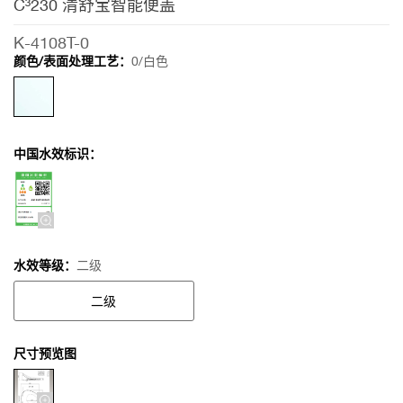
C³230 清舒宝智能便盖
板
C³230
K-4108T-0
清舒
颜色/表面处理工艺：
0/白色
宝智
能便
盖
中国水效标识：
水效等级：
二级
二级
尺寸预览图