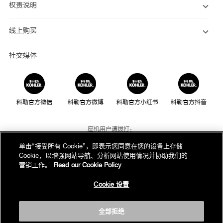
权责说明
线上购买
社交媒体
科勒官方微信
科勒官方微博
科勒官方小红书
科勒官方抖音
座机用户请拨打：
800-820-2628
单击“接受所有 Cookie”，即表示您同意在您的设备上存储
Cookie，以增强网站导航、分析网站使用情况并协助我们的
手机用户请拨打：
营销工作。
Read our Cookie Policy
400-820-2628
Cookie 设置
我们的电话服务时间为：
周一至周日，上午8点至晚上10点(法定节假日除外)
全部拒绝