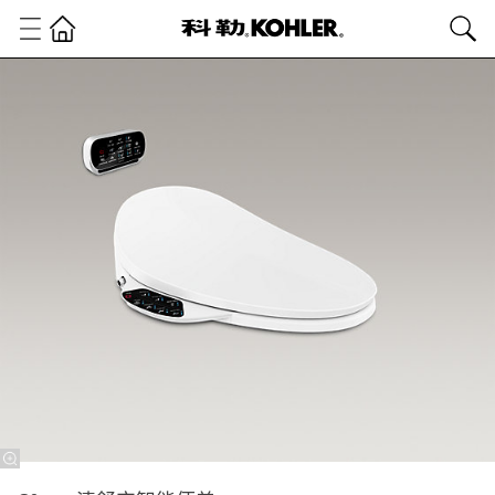
卫
浴
产
品
智
能
坐
便
盖
板
C³
清
舒
宝
智
能
便
盖