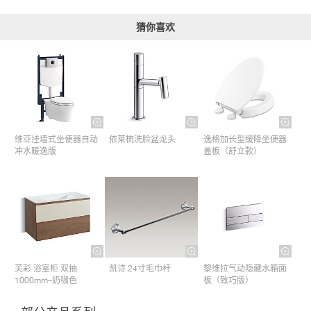
猜你喜欢
维亚挂墙式坐便器自动
依莱梳洗脸盆龙头
逸格加长型缓降坐便器
冲水暖逸版
盖板（舒立款）
芙彩 浴室柜 双抽
凯诗 24寸毛巾杆​
黎维拉气动隐藏水箱面
1000mm–奶咖色
板（致巧版）