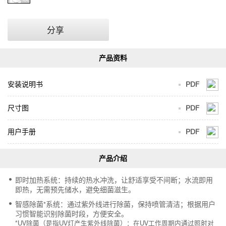
分享
安装说明书
PDF
尺寸图
PDF
用户手册
PDF
即时加热系统：持续的热水冲洗，让舒适享受不间断；水流即用
即热，无需预先储水，避免细菌滋生。
智感除菌*系统：通过紫外线进行除菌，保持喷管清洁；根据用户
习惯智能识别除菌时段，方便安全。
*UV除菌（是指UV灯产生紫外线除菌）：在UV工作周期内通过照射对