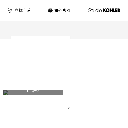
查找店铺
海外官网
分享到：
新浪微博
微信
午后庄园
二个人的日常美居
Email分享
>
豆瓣