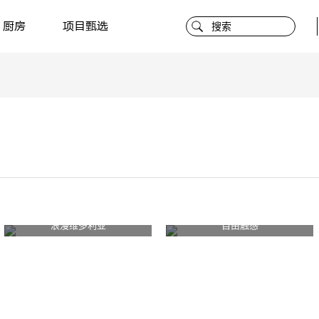
厨房
项目甄选
浪漫维多利亚
自由触感