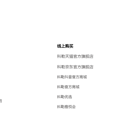
线上购买
科勒天猫官方旗舰店
科勒京东官方旗舰店
科勒抖音官方商城
科勒官方商城
科勒优选
明
科勒雅悦会