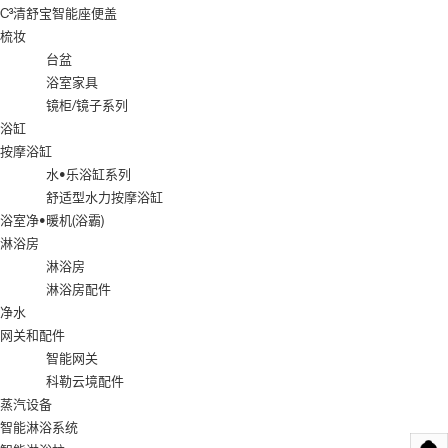
C³清舒宝智能座便盖
梳妆
台盆
浴室家具
镜柜/镜子系列
浴缸
按摩浴缸
水•乐浴缸系列
舒适型水力按摩浴缸
浴室净•暖机(浴霸)
淋浴房
淋浴房
淋浴房配件
净水
网关和配件
智能网关
科勒云境配件
蒸汽设备
智能淋浴系统