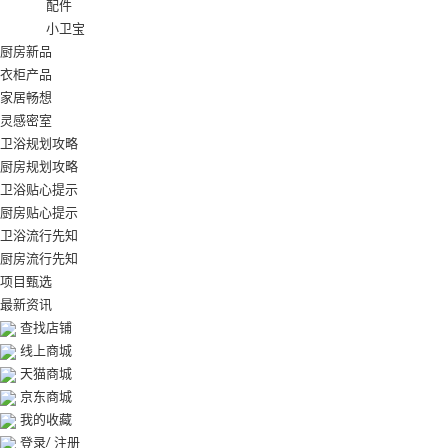
配件
小卫宝
厨房新品
衣柜产品
家居畅想
灵感密室
卫浴规划攻略
厨房规划攻略
卫浴贴心提示
厨房贴心提示
卫浴流行先知
厨房流行先知
项目甄选
最新资讯
查找店铺
线上商城
天猫商城
京东商城
我的收藏
登录
/
注册