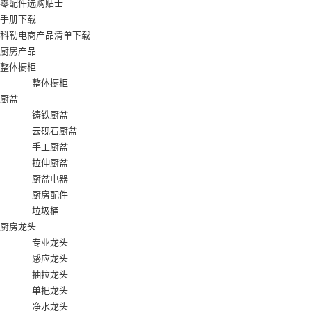
零配件选购贴士
手册下载
科勒电商产品清单下载
厨房产品
整体橱柜
整体橱柜
厨盆
铸铁厨盆
云砚石厨盆
手工厨盆
拉伸厨盆
厨盆电器
厨房配件
垃圾桶
厨房龙头
专业龙头
感应龙头
抽拉龙头
单把龙头
净水龙头