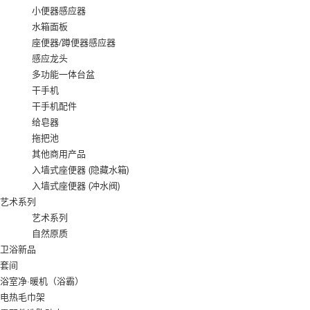
小便器感应器
水箱面板
座便器/蹲便器感应器
感应龙头
多功能一体台盆
干手机
干手机配件
给皂器
拖把池
其他商用产品
入墙式座便器 (隐藏水箱)
入墙式座便器 (冲水阀)
艺术系列
艺术系列
自然原质
卫浴新品
套间
浴室净·暖机（浴霸）
电热毛巾架